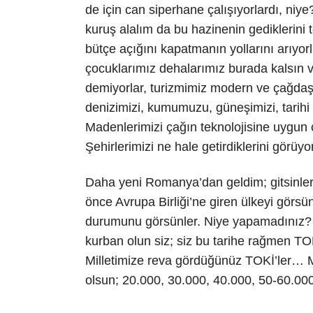
de için can siperhane çalışıyorlardı, ni
kuruş alalım da bu hazinenin gediklerini te
bütçe açığını kapatmanın yollarını arıyor
çocuklarımız dehalarımız burada kalsın v
demiyorlar, turizmimiz modern ve çağdaş 
denizimizi, kumumuzu, güneşimizi, tarihi 
Madenlerimizi çağın teknolojisine uygun 
Şehirlerimizi ne hale getirdiklerini görüyo
Daha yeni Romanya’dan geldim; gitsinler
önce Avrupa Birliği’ne giren ülkeyi görsün
durumunu görsünler. Niye yapamadınız? S
kurban olun siz; siz bu tarihe rağmen 
Milletimize reva gördüğünüz TOKİ’ler… M
olsun; 20.000, 30.000, 40.000, 50-60.000