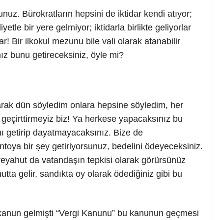
nuz. Bürokratların hepsini de iktidar kendi atıyor;
yetle bir yere gelmiyor; iktidarla birlikte geliyorlar
ar! Bir ilkokul mezunu bile vali olarak atanabilir
z bunu getireceksiniz, öyle mi?
larak dün söyledim onlara hepsine söyledim, her
geçirttirmeyiz biz! Ya herkese yapacaksınız bu
 getirip dayatmayacaksınız. Bize de
oya bir şey getiriyorsunuz, bedelini ödeyeceksiniz.
veyahut da vatandaşın tepkisi olarak görürsünüz
ta gelir, sandıkta oy olarak ödediğiniz gibi bu
 kanun gelmişti “Vergi Kanunu” bu kanunun geçmesi