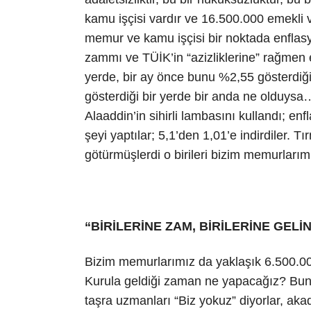
kamu işçisi vardır ve 16.500.000 emekli 
memur ve kamu işçisi bir noktada enflasy
zammı ve TÜİK’in “azizliklerine” rağmen 
yerde, bir ay önce bunu %2,55 gösterdiği
gösterdiği bir yerde bir anda ne olduysa
Alaaddin’in sihirli lambasını kullandı; e
şeyi yaptılar; 5,1’den 1,01’e indirdiler. T
götürmüşlerdi o birileri bizim memurlarım
“BİRİLERİNE ZAM, BİRİLERİNE GELİ
Bizim memurlarımız da yaklaşık 6.500.000 
Kurula geldiği zaman ne yapacağız? Bun
taşra uzmanları “Biz yokuz” diyorlar, aka