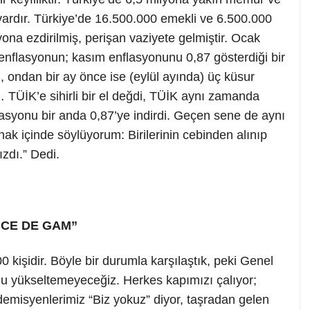
vardır. Türkiye’de 16.500.000 emekli ve 6.500.000
ona ezdirilmiş, perişan vaziyete gelmiştir. Ocak
enflasyonun; kasım enflasyonunu 0,87 gösterdiği bir
, ondan bir ay önce ise (eylül ayında) üç küsur
… TÜİK’e sihirli bir el değdi, TÜİK aynı zamanda
nflasyonu bir anda 0,87’ye indirdi. Geçen sene de aynı
ırnak içinde söylüyorum: Birilerinin cebinden alınıp
ızdı.” Dedi.
NCE DE GAM”
kişidir. Böyle bir durumla karşılaştık, peki Genel
u yükseltemeyeceğiz. Herkes kapımızı çalıyor;
demisyenlerimiz “Biz yokuz” diyor, taşradan gelen