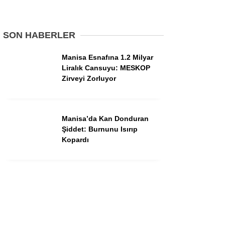
Dünya
Asayiş
SON HABERLER
Gündem
Manisa Esnafına 1.2 Milyar
Siyaset
Liralık Cansuyu: MESKOP
Zirveyi Zorluyor
Ekonomi
Spor
Manisa’da Kan Donduran
Yerel
Şiddet: Burnunu Isırıp
Kopardı
Eğitim