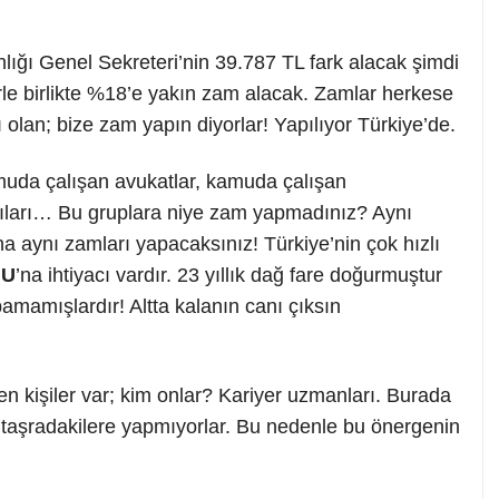
ığı Genel Sekreteri’nin 39.787 TL fark alacak şimdi
le birlikte %18’e yakın zam alacak. Zamlar herkese
ı olan; bize zam yapın diyorlar! Yapılıyor Türkiye’de.
amuda çalışan avukatlar, kamuda çalışan
cıları… Bu gruplara niye zam yapmadınız? Aynı
a aynı zamları yapacaksınız! Türkiye’nin çok hızlı
MU
’na ihtiyacı vardır. 23 yıllık dağ fare doğurmuştur
amamışlardır! Altta kalanın canı çıksın
 kişiler var; kim onlar? Kariyer uzmanları. Burada
 taşradakilere yapmıyorlar. Bu nedenle bu önergenin