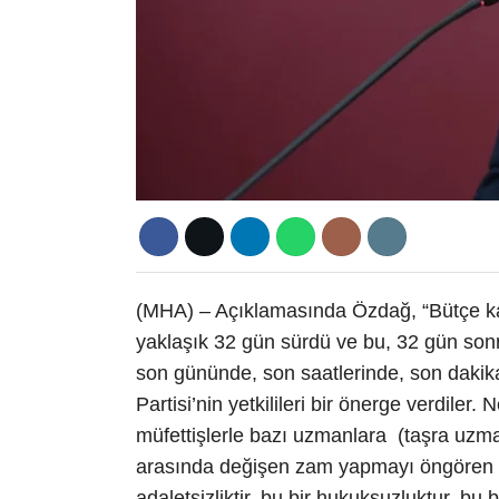
(MHA) – Açıklamasında Özdağ, “Bütçe ka
yaklaşık 32 gün sürdü ve bu, 32 gün so
son gününde, son saatlerinde, son dakik
Partisi’nin yetkilileri bir önerge verdile
müfettişlerle bazı uzmanlara (taşra uzma
arasında değişen zam yapmayı öngören bir 
adaletsizliktir, bu bir hukuksuzluktur, bu 