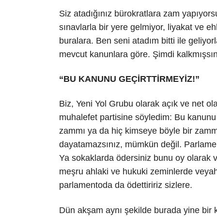
Siz atadığınız bürokratlara zam yapıyorsu
sınavlarla bir yere gelmiyor, liyakat ve ehli
buralara. Ben seni atadım bitti ile geliyorl
mevcut kanunlara göre. Şimdi kalkmışsını
“BU KANUNU GEÇİRTTİRMEYİZ!”
Biz, Yeni Yol Grubu olarak açık ve net o
muhalefet partisine söyledim: Bu kanunu 
zammı ya da hiç kimseye böyle bir zammı
dayatamazsınız, mümkün değil. Parlament
Ya sokaklarda ödersiniz bunu oy olarak 
meşru ahlaki ve hukuki zeminlerde veyahut
parlamentoda da ödettiririz sizlere.
Dün akşam aynı şekilde burada yine bir