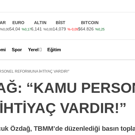
AR
EURO
ALTIN
BİST
BITCOIN
54,04
6,141
14,079
$64.826
%0,00
%0,17
%0,00
%-0,09
%0,25
omi
Spor
Yerel
Eğitim
RSONEL REFORMUNA İHTİYAÇ VARDIR!”
AĞ: “KAMU PERSO
HTİYAÇ VARDIR!”
çuk Özdağ, TBMM’de düzenlediği basın topla