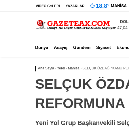
18.8
°
MANISA
VİDEO
GALERİ
YAZARLAR
DOL
47,04
Dünya
Asayiş
Gündem
Siyaset
Ekon
Ana Sayfa
›
Yerel
›
Manisa
›
SELÇUK ÖZDAĞ: “KAMU PE
SELÇUK ÖZD
REFORMUNA İ
Yeni Yol Grup Başkanvekili Sel