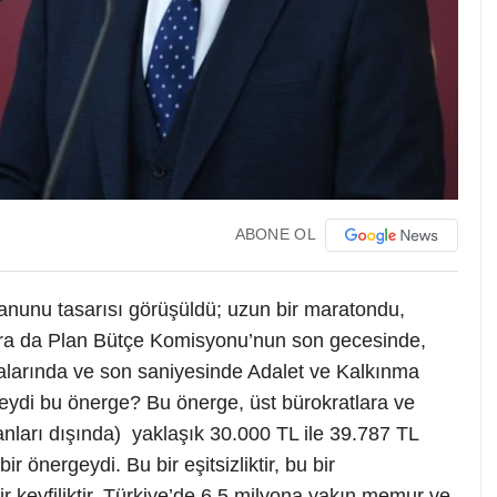
ABONE OL
nunu tasarısı görüşüldü; uzun bir maratondu,
nra da Plan Bütçe Komisyonu’nun son gecesinde,
alarında ve son saniyesinde Adalet ve Kalkınma
r. Neydi bu önerge? Bu önerge, üst bürokratlara ve
nları dışında) yaklaşık 30.000 TL ile 39.787 TL
önergeydi. Bu bir eşitsizliktir, bu bir
bir keyfiliktir. Türkiye’de 6,5 milyona yakın memur ve