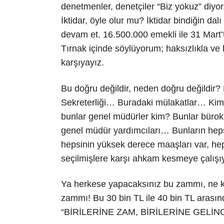
denetmenler, denetçiler “Biz yokuz” diyo
İktidar, öyle olur mu? İktidar bindiğin 
devam et. 16.500.000 emekli ile 31 Mart’ta
Tırnak içinde söylüyorum; haksızlıkla ve 
karşıyayız.
Bu doğru değildir, neden doğru değildi
Sekreterliği… Buradaki mülakatlar… Kim
bunlar genel müdürler kim? Bunlar bürokra
genel müdür yardımcıları… Bunların hepsi
hepsinin yüksek derece maaşları var, hep
seçilmişlere karşı ahkam kesmeye çalışıy
Ya herkese yapacaksınız bu zammı, ne k
zammı! Bu 30 bin TL ile 40 bin TL arası
“BİRİLERİNE ZAM, BİRİLERİNE GELİNC