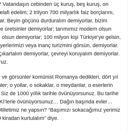
ye? Vatandaşın cebinden üç kuruş, beş kuruş, on
lafi edelim; 2 trilyon 700 milyarlık faiz borçlarını,
lar. Beyin göçünü durduralım demiyorlar, bizim
e üretsinler demiyorlar; tarımımız modern olsun
olsun demiyorlar; 100 milyon kişi Türkiye’ye gelsin,
yerlerimizi veya inanç turizmini görsün, demiyorlar.
çıkartalım demiyorlar, çevreyi koruyalım demiyorlar.
ruz.
 ve görsünler komünist Romanya dedikleri, dört yıl
ler; o yollar, o sokaklar, o meydanlar, o eserlerin
iz de 1000 yıllık tarihle övünüyorsunuz. Bu tarihe
TOKİ’lerle övünüyorsunuz… Dağın başında evler…
illetimiz ne yapsın? “Başımızı sokacağımız yerimiz
 kiradan kurtulalım” diye.