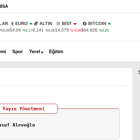
ISA
LAR
EURO
ALTIN
BİST
BITCOIN
54,04
6,141
14,079
$64.826
%0,00
%0,17
%0,00
%-0,09
%0,25
omi
Spor
Yerel
Eğitim
 Yayın Yönetmeni
usuf Alevoğlu