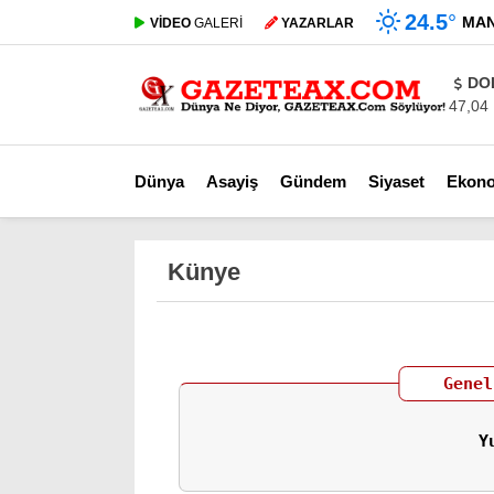
24.5
°
MAN
VİDEO
GALERİ
YAZARLAR
DO
47,04
Dünya
Asayiş
Gündem
Siyaset
Ekon
Künye
Genel
Y