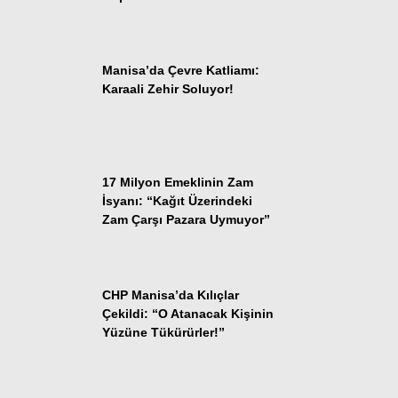
Dünya
Asayiş
Manisa’da Çevre Katliamı:
Gündem
Karaali Zehir Soluyor!
Siyaset
Ekonomi
17 Milyon Emeklinin Zam
Spor
İsyanı: “Kağıt Üzerindeki
Zam Çarşı Pazara Uymuyor”
Yerel
Eğitim
CHP Manisa’da Kılıçlar
Çekildi: “O Atanacak Kişinin
Yüzüne Tükürürler!”