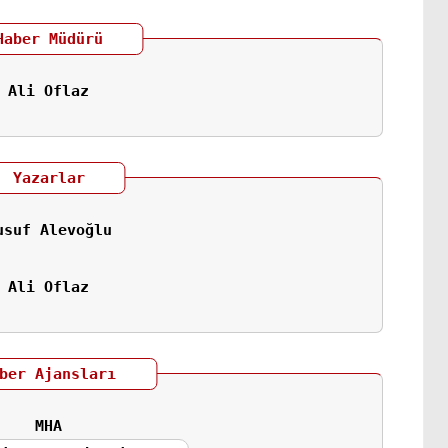
Haber Müdürü
Ali Oflaz
Yazarlar
usuf Alevoğlu
Ali Oflaz
ber Ajansları
MHA