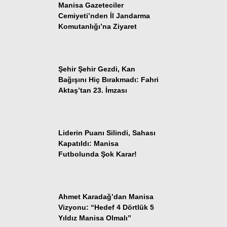
Manisa Gazeteciler
Cemiyeti’nden İl Jandarma
Komutanlığı’na Ziyaret
Şehir Şehir Gezdi, Kan
WhatsApp İhbar
Bağışını Hiç Bırakmadı: Fahri
Hattı
Aktaş’tan 23. İmzası
Liderin Puanı Silindi, Sahası
Facebook
Kapatıldı: Manisa
Futbolunda Şok Karar!
Instagram
Ahmet Karadağ’dan Manisa
Vizyonu: “Hedef 4 Dörtlük 5
Yıldız Manisa Olmalı”
Youtube