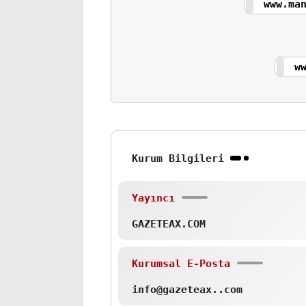
www.ma
w
Kurum Bilgileri
Yayıncı
GAZETEAX.COM
Kurumsal E-Posta
info@gazeteax..com