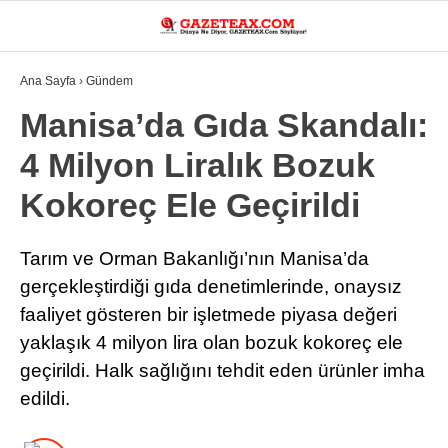
33.1
°
MANISA
Ana Sayfa
›
Gündem
VİDEO
YAZARLAR
Manisa’da Gıda Skandalı:
4 Milyon Liralık Bozuk
DÜNYA
Kokoreç Ele Geçirildi
ASAYIŞ
GÜNDEM
Tarım ve Orman Bakanlığı’nın Manisa’da
gerçekleştirdiği gıda denetimlerinde, onaysız
SIYASET
faaliyet gösteren bir işletmede piyasa değeri
EKONOMI
yaklaşık 4 milyon lira olan bozuk kokoreç ele
SPOR
geçirildi. Halk sağlığını tehdit eden ürünler imha
edildi.
YEREL
EĞITIM