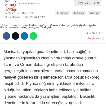
Yusuf Alevoğlu
TÜM YAZILARI
Giriş: 20-12-2025 00:48
Gündem
Manisa
Manşet
Güncelleme: 05-08-2026 17:42
WhatsApp İhbar Hattı
ABONE OL
Manisa’da yapılan gıda denetimleri, halk sağlığını
Facebook
yakından ilgilendiren ciddi bir skandalı ortaya çıkardı.
Tarım ve Orman Bakanlığı ekipleri tarafından
gerçekleştirilen kontrollerde, yasal onayı bulunmadan
Instagram
faaliyet gösteren bir işletmede tonlarca bozuk kokoreç
tespit edildi. Piyasa değerinin yaklaşık 4 milyon lira
Youtube
olduğu belirtilen ürünlerin imha edilmesiyle birlikte
işletme hakkında da yasal işlem başlatıldı. Bakanlık,
Telegram
denetimlerin kararlılıkla süreceğini vurguladı.