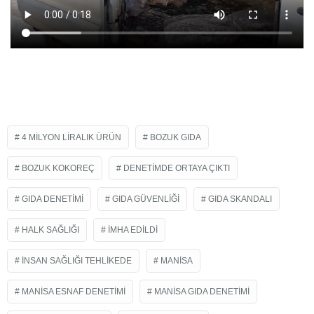
4 MILYON LIRALIK ÜRÜN
BOZUK GIDA
BOZUK KOKOREÇ
DENETIMDE ORTAYA ÇIKTI
GIDA DENETIMI
GIDA GÜVENLIĞI
GIDA SKANDALI
HALK SAĞLIĞI
İMHA EDILDI
İNSAN SAĞLIĞI TEHLIKEDE
MANISA
MANISA ESNAF DENETIMI
MANISA GIDA DENETIMI