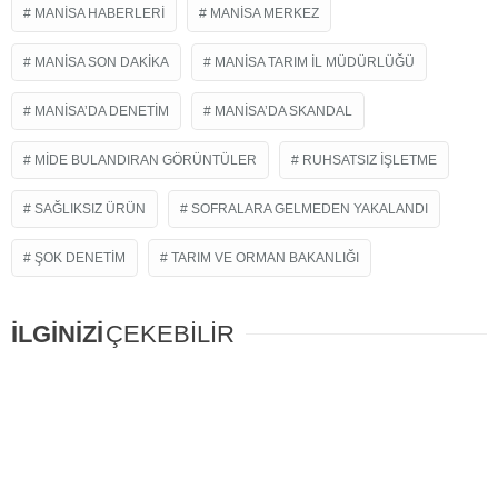
MANISA HABERLERI
MANISA MERKEZ
MANISA SON DAKIKA
MANISA TARIM İL MÜDÜRLÜĞÜ
MANISA’DA DENETIM
MANISA’DA SKANDAL
MIDE BULANDIRAN GÖRÜNTÜLER
RUHSATSIZ İŞLETME
SAĞLIKSIZ ÜRÜN
SOFRALARA GELMEDEN YAKALANDI
ŞOK DENETIM
TARIM VE ORMAN BAKANLIĞI
İLGİNİZİ
ÇEKEBİLİR