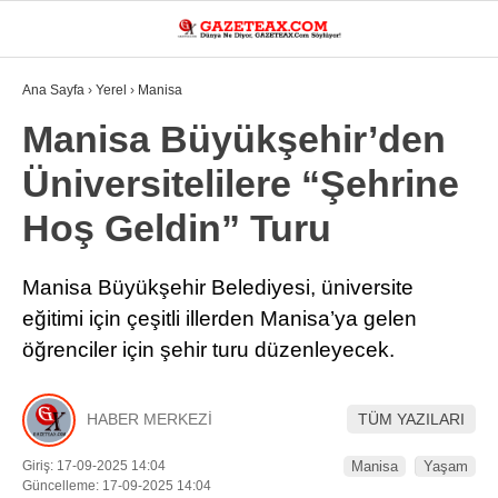
22.6
°
MANISA
Ana Sayfa
›
Yerel
›
Manisa
VİDEO
YAZARLAR
Manisa Büyükşehir’den
Üniversitelilere “Şehrine
DÜNYA
Hoş Geldin” Turu
ASAYIŞ
GÜNDEM
Manisa Büyükşehir Belediyesi, üniversite
eğitimi için çeşitli illerden Manisa’ya gelen
SIYASET
öğrenciler için şehir turu düzenleyecek.
EKONOMI
SPOR
HABER MERKEZİ
TÜM YAZILARI
YEREL
Giriş: 17-09-2025 14:04
Manisa
Yaşam
Güncelleme: 17-09-2025 14:04
EĞITIM