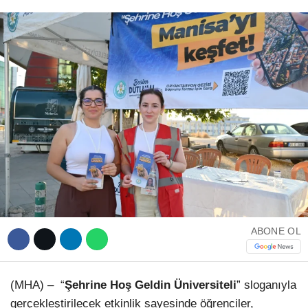
WhatsApp İhbar Hattı
Facebook
Instagram
ABONE OL
Youtube
(MHA) – “
Şehrine Hoş Geldin Üniversiteli
” sloganıyla
Telegram
gerçekleştirilecek etkinlik sayesinde öğrenciler,