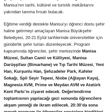
Manisa’nın tarihi, kültürel ve turistik mekânlarını
yakından tanıma fırsatı bulacak.
Eğitime verdiği destekle Manisa’yı öğrenci dostu şehir
haline getirmeyi amaçlayan Manisa Büyükşehir
Belediyesi, 20-21 Eylül tarihlerinde üniversiteliler için
günübirlik şehir turları düzenleyecek. Program
kapsamında öğrenciler, şehir merkezinde
Manisa
Müzesi, Sultan Camii ve Külliyesi, Manisa
Darüşşifası (Bimarhane) ve Tıp Tarihi Müzesi, Yeni
Han, Kurşunlu Han, Şehzadeler Park, Kafeler
Sokağı, Spil Seyir Tepesi, Niobe (Ağlayan Kaya),
Magnesia AVM, Prime ve Meydan AVM ve Atatürk
Kent Parkı’nı ziyaret edecek. Değerlendirme
toplantısının yapılacağı gezi sonunda öğrencilere
akşam yemeği de ikram edilecek. 20:30’da sona
erecek program ile öğrenciler servislere bindikleri