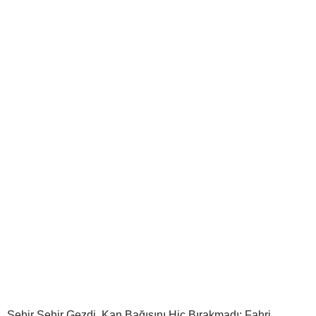
Şehir Şehir Gezdi, Kan Bağışını Hiç Bırakmadı: Fahri