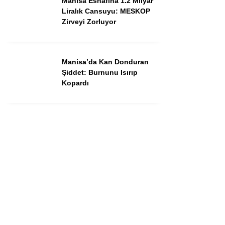
Manisa Esnafına 1.2 Milyar
Dünya
Liralık Cansuyu: MESKOP
Zirveyi Zorluyor
Asayiş
Gündem
Manisa’da Kan Donduran
Siyaset
Şiddet: Burnunu Isırıp
Kopardı
Ekonomi
Spor
Yerel
Eğitim