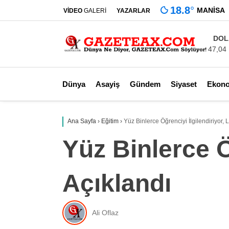
18.8
°
MANISA
VİDEO
GALERİ
YAZARLAR
DOL
47,04
Dünya
Asayiş
Gündem
Siyaset
Ekon
Ana Sayfa
›
Eğitim
›
Yüz Binlerce Öğrenciyi İlgilendiriyor,
Yüz Binlerce Ö
Açıklandı
Ali Oflaz