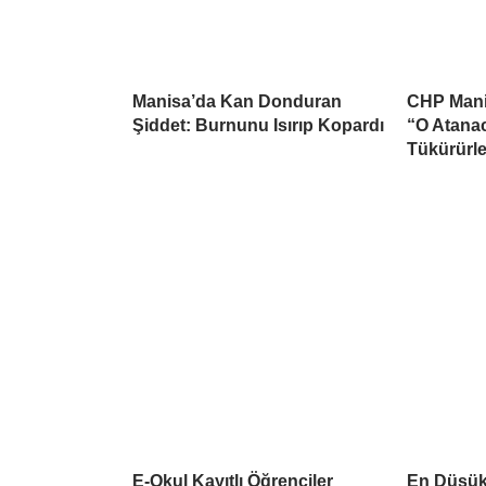
Manisa’da Kan Donduran
CHP Manis
Şiddet: Burnunu Isırıp Kopardı
“O Atana
Tükürürle
E-Okul Kayıtlı Öğrenciler
En Düşük