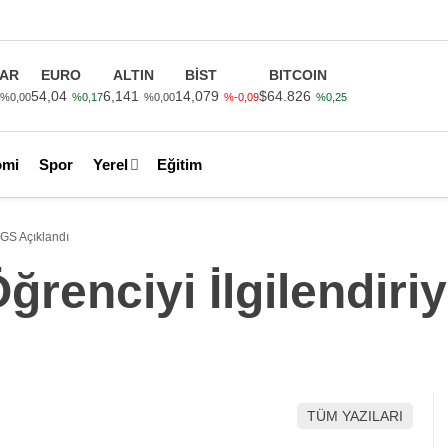
AR
EURO
ALTIN
BİST
BITCOIN
54,04
6,141
14,079
$64.826
%0,00
%0,17
%0,00
%-0,09
%0,25
omi
Spor
Yerel
Eğitim
 LGS Açıklandı
ğrenciyi İlgilendiri
TÜM YAZILARI