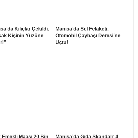
a’da Kılıçlar Çekildi:
Manisa’da Sel Felaketi:
cak Kişinin Yüzüne
Otomobil Çaybaşı Deresi’ne
r!”
Uçtu!
 Emekli Maaşı 20 Bin
Manisa’da Gıda Skandalı: 4