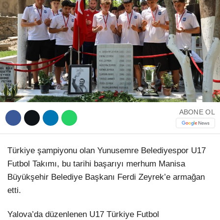
WhatsApp İhbar Hattı
Facebook
ABONE OL
Türkiye şampiyonu olan Yunusemre Belediyespor U17
Instagram
Futbol Takımı, bu tarihi başarıyı merhum Manisa
Büyükşehir Belediye Başkanı Ferdi Zeyrek’e armağan
Youtube
etti.
Telegram
Yalova’da düzenlenen U17 Türkiye Futbol