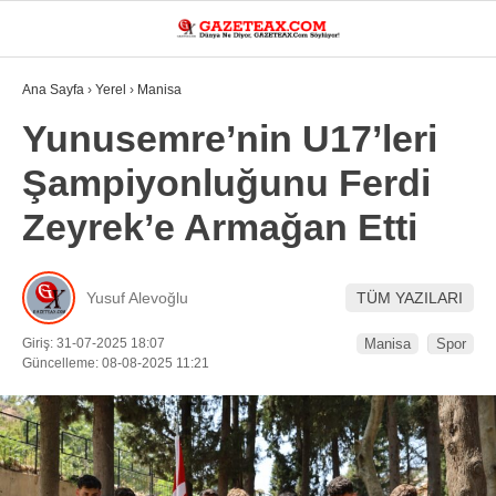
29.7
°
MANISA
Ana Sayfa
›
Yerel
›
Manisa
VİDEO
YAZARLAR
Yunusemre’nin U17’leri
Şampiyonluğunu Ferdi
DÜNYA
Zeyrek’e Armağan Etti
ASAYIŞ
GÜNDEM
Yusuf Alevoğlu
TÜM YAZILARI
SIYASET
Giriş: 31-07-2025 18:07
Manisa
Spor
EKONOMI
Güncelleme: 08-08-2025 11:21
SPOR
YEREL
EĞITIM