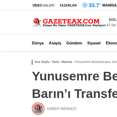
33.7
°
MANISA
VİDEO
GALERİ
YAZARLAR
DOL
47,04
Dünya
Asayiş
Gündem
Siyaset
Ekon
Ana Sayfa
›
Yerel
›
Manisa
›
Yunusemre Belediyespor, Genç
Yunusemre Be
Barın’ı Transfe
HABER MERKEZİ