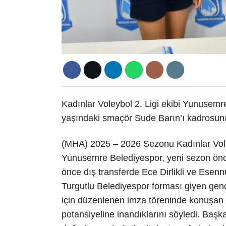
Kadınlar Voleybol 2. Ligi ekibi Yunusemr
yaşındaki smaçör Sude Barın’ı kadrosuna 
(MHA) 2025 – 2026 Sezonu Kadınlar Vole
Yunusemre Belediyespor, yeni sezon önc
önce dış transferde Ece Dirlikli ve Esen
Turgutlu Belediyespor forması giyen gen
için düzenlenen imza töreninde konuşan 
potansiyeline inandıklarını söyledi. Başk