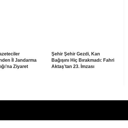
zeteciler
Şehir Şehir Gezdi, Kan
nden İl Jandarma
Bağışını Hiç Bırakmadı: Fahri
ğı’na Ziyaret
Aktaş’tan 23. İmzası