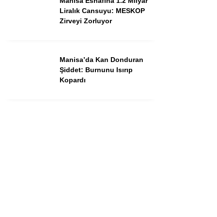
Manisa Esnafına 1.2 Milyar
Dünya
Liralık Cansuyu: MESKOP
Zirveyi Zorluyor
Asayiş
Gündem
Manisa’da Kan Donduran
Siyaset
Şiddet: Burnunu Isırıp
Kopardı
Ekonomi
Spor
Yerel
Eğitim