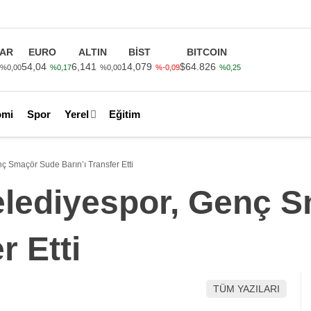
AR
EURO
ALTIN
BİST
BITCOIN
54,04
6,141
14,079
$64.826
%0,00
%0,17
%0,00
%-0,09
%0,25
omi
Spor
Yerel
Eğitim
 Smaçör Sude Barın’ı Transfer Etti
lediyespor, Genç 
r Etti
TÜM YAZILARI