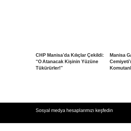
CHP Manisa’da Kılıçlar Çekildi:
Manisa Ga
“O Atanacak Kişinin Yüzüne
Cemiyeti’
Tükürürler!”
Komutanlı
Sosyal medya hesaplarımızı keşfedin