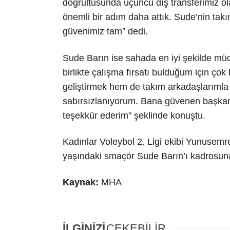
doğrultusunda üçüncü dış transferimiz o
önemli bir adım daha attık. Sude’nin ta
güvenimiz tam” dedi.
Sude Barın ise sahada en iyi şekilde mü
birlikte çalışma fırsatı bulduğum için ço
geliştirmek hem de takım arkadaşlarımla b
sabırsızlanıyorum. Bana güvenen başkanı
teşekkür ederim” şeklinde konuştu.
Kadınlar Voleybol 2. Ligi ekibi Yunusemr
yaşındaki smaçör Sude Barın’ı kadrosuna 
Kaynak:
MHA
İLGİNİZİ
ÇEKEBİLİR