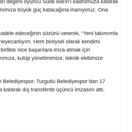
lan değerli oyuncu Sude Barın’ı kadromuza katarak
kımımıza büyük güç katacağına inanıyoruz. Ona
cadele edeceğinin sözünü vererek, “Yeni takımımla
k heyecanlıyım. Hem bireysel olarak kendimi
irlikte nice başarılara imza atmak için
mıza, kulüp yönetimimize, teknik ekibimize
e Belediyespor, Turgutlu Belediyespor’dan 17
katarak dış transferde üçüncü imzasını attı.