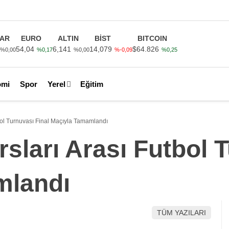
AR
EURO
ALTIN
BİST
BITCOIN
54,04
6,141
14,079
$64.826
%0,00
%0,17
%0,00
%-0,09
%0,25
omi
Spor
Yerel
Eğitim
bol Turnuvası Final Maçıyla Tamamlandı
sları Arası Futbol 
mlandı
TÜM YAZILARI