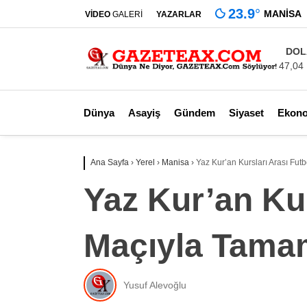
23.9
°
MANISA
VİDEO
GALERİ
YAZARLAR
DOL
47,04
Dünya
Asayiş
Gündem
Siyaset
Ekon
Ana Sayfa
›
Yerel
›
Manisa
›
Yaz Kur’an Kursları Arası Fut
Yaz Kur’an Kur
Maçıyla Tama
Yusuf Alevoğlu