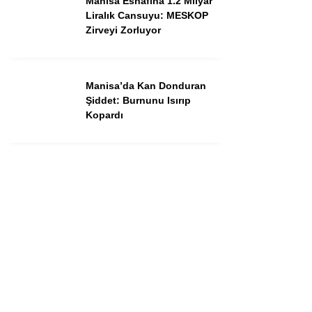
Manisa Esnafına 1.2 Milyar
Dünya
Liralık Cansuyu: MESKOP
Zirveyi Zorluyor
Asayiş
Gündem
Manisa’da Kan Donduran
Siyaset
Şiddet: Burnunu Isırıp
Kopardı
Ekonomi
Spor
Yerel
Eğitim