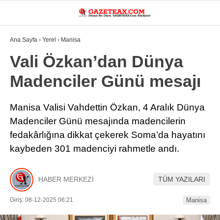
30.1
°
MANISA
Ana Sayfa
›
Yerel
›
Manisa
VİDEO
YAZARLAR
Vali Özkan’dan Dünya
Madenciler Günü mesajı
DÜNYA
ASAYIŞ
Manisa Valisi Vahdettin Özkan, 4 Aralık Dünya
Madenciler Günü mesajında madencilerin
GÜNDEM
fedakârlığına dikkat çekerek Soma’da hayatını
SIYASET
kaybeden 301 madenciyi rahmetle andı.
EKONOMI
SPOR
HABER MERKEZİ
TÜM YAZILARI
YEREL
Giriş: 08-12-2025 06:21
Manisa
EĞITIM