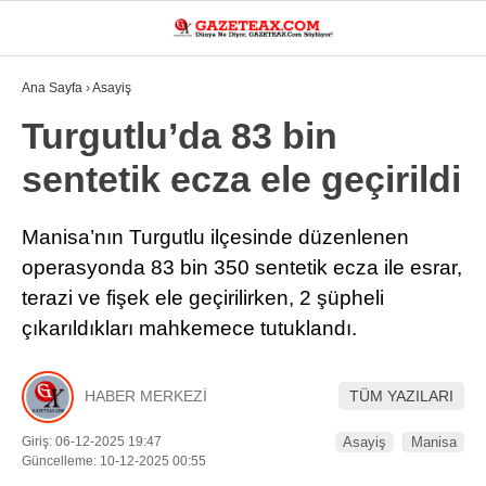
23.2
°
MANISA
Ana Sayfa
›
Asayiş
VİDEO
YAZARLAR
Turgutlu’da 83 bin
sentetik ecza ele geçirildi
DÜNYA
ASAYIŞ
Manisa’nın Turgutlu ilçesinde düzenlenen
operasyonda 83 bin 350 sentetik ecza ile esrar,
GÜNDEM
terazi ve fişek ele geçirilirken, 2 şüpheli
SIYASET
çıkarıldıkları mahkemece tutuklandı.
EKONOMI
SPOR
HABER MERKEZİ
TÜM YAZILARI
YEREL
Giriş: 06-12-2025 19:47
Asayiş
Manisa
Güncelleme: 10-12-2025 00:55
EĞITIM