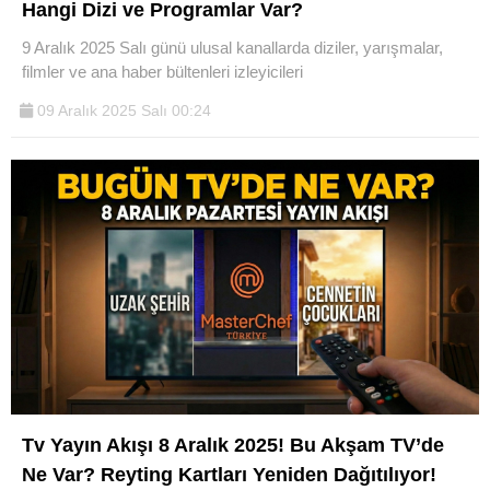
Hangi Dizi ve Programlar Var?
9 Aralık 2025 Salı günü ulusal kanallarda diziler, yarışmalar,
filmler ve ana haber bültenleri izleyicileri
09 Aralık 2025 Salı 00:24
WhatsApp İhbar
Hattı
Facebook
Instagram
Tv Yayın Akışı 8 Aralık 2025! Bu Akşam TV’de
Youtube
Ne Var? Reyting Kartları Yeniden Dağıtılıyor!