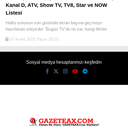
Kanal D, ATV, Show TV, TV8, Star ve NOW
Listesi
Hafta sonunun son gününde ekran başına geçmeye
hazırlanan izleyiciler "Bugün TV'de ne var, hangi filmler
07 Aralık 2025 Pazar 20:25
Sosyal medya hesaplarımızı keşfedin