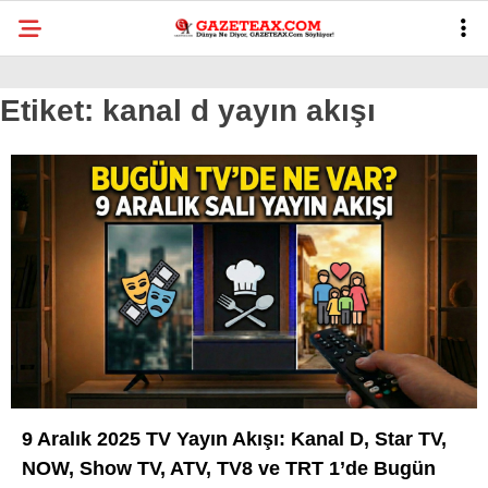
23.9
°
MANISA
Etiket:
kanal d yayın akışı
VİDEO
YAZARLAR
DÜNYA
ASAYIŞ
GÜNDEM
SIYASET
EKONOMI
SPOR
9 Aralık 2025 TV Yayın Akışı: Kanal D, Star TV,
YEREL
NOW, Show TV, ATV, TV8 ve TRT 1’de Bugün
EĞITIM