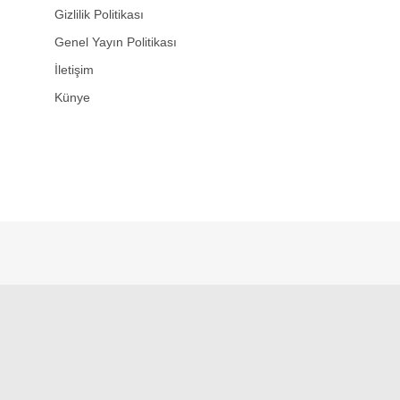
Gizlilik Politikası
Genel Yayın Politikası
İletişim
Künye
WhatsApp İhbar Hattı
Facebook
Instagram
Youtube
Telegram