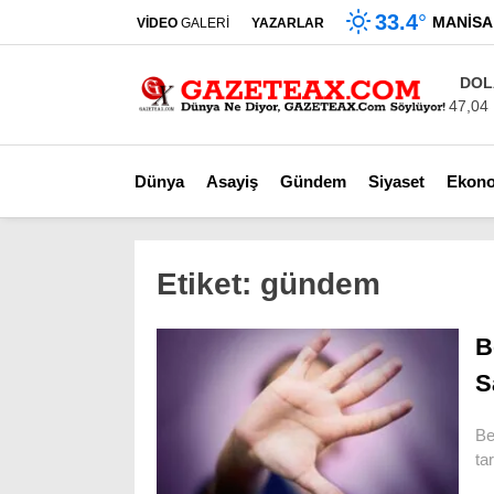
33.4
°
MANISA
VİDEO
GALERİ
YAZARLAR
DOL
47,04
Dünya
Asayiş
Gündem
Siyaset
Ekon
Etiket:
gündem
B
S
Be
ta