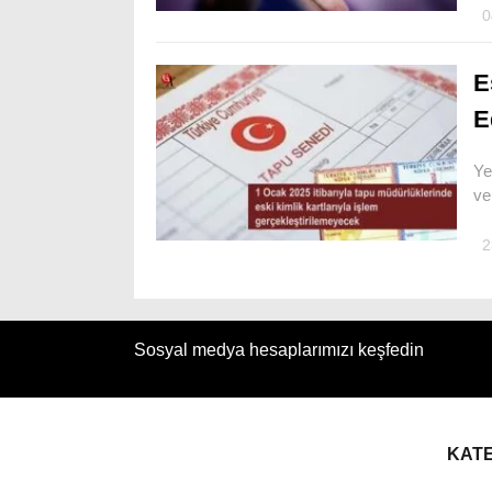
0
E
E
Ye
ve
2
Sosyal medya hesaplarımızı keşfedin
KAT