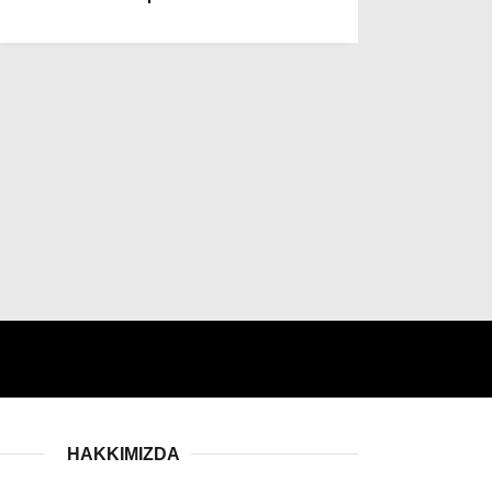
Dünya
Asayiş
Gündem
Siyaset
Ekonomi
Spor
Yerel
Eğitim
HAKKIMIZDA