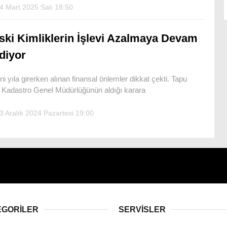
4 Mart 2025 Salı 18:50
ski Kimliklerin İşlevi Azalmaya Devam
diyor
ni yıla girerken alınan finansal önlemler dikkat çekti. Tapu
 Kadastro Genel Müdürlüğünün aldığı karara
3 Aralık 2024 Pazartesi 19:00
EGORİLER
SERVİSLER