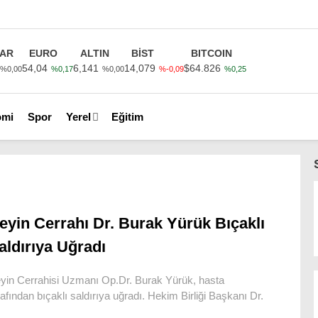
AR
EURO
ALTIN
BİST
BITCOIN
54,04
6,141
14,079
$64.826
%0,00
%0,17
%0,00
%-0,09
%0,25
omi
Spor
Yerel
Eğitim
eyin Cerrahı Dr. Burak Yürük Bıçaklı
aldırıya Uğradı
yin Cerrahisi Uzmanı Op.Dr. Burak Yürük, hasta
rafından bıçaklı saldırıya uğradı. Hekim Birliği Başkanı Dr.