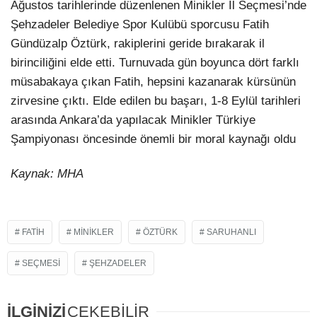
Ağustos tarihlerinde düzenlenen Minikler İl Seçmesi’nde
Şehzadeler Belediye Spor Kulübü sporcusu Fatih
Gündüzalp Öztürk, rakiplerini geride bırakarak il
birinciliğini elde etti. Turnuvada gün boyunca dört farklı
müsabakaya çıkan Fatih, hepsini kazanarak kürsünün
zirvesine çıktı. Elde edilen bu başarı, 1-8 Eylül tarihleri
arasında Ankara’da yapılacak Minikler Türkiye
Şampiyonası öncesinde önemli bir moral kaynağı oldu
Kaynak: MHA
FATIH
MINIKLER
ÖZTÜRK
SARUHANLI
SEÇMESI
ŞEHZADELER
İLGİNİZİ
ÇEKEBİLİR