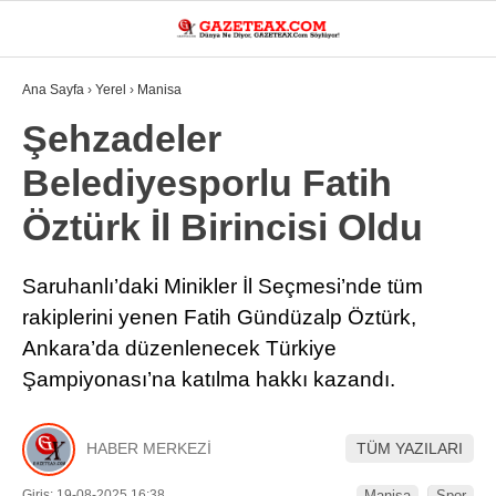
32.6
°
MANISA
Ana Sayfa
›
Yerel
›
Manisa
VİDEO
YAZARLAR
Şehzadeler
Belediyesporlu Fatih
DÜNYA
Öztürk İl Birincisi Oldu
ASAYIŞ
GÜNDEM
Saruhanlı’daki Minikler İl Seçmesi’nde tüm
rakiplerini yenen Fatih Gündüzalp Öztürk,
SIYASET
Ankara’da düzenlenecek Türkiye
EKONOMI
Şampiyonası’na katılma hakkı kazandı.
SPOR
YEREL
HABER MERKEZİ
TÜM YAZILARI
EĞITIM
Giriş: 19-08-2025 16:38
Manisa
Spor