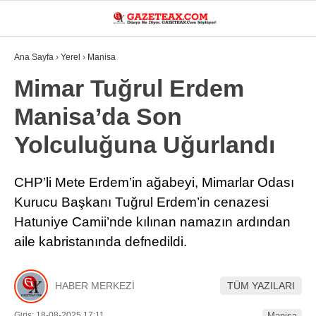
32.8
°
MANISA
Ana Sayfa
›
Yerel
›
Manisa
VİDEO
YAZARLAR
Mimar Tuğrul Erdem
Manisa’da Son
DÜNYA
Yolculuğuna Uğurlandı
ASAYIŞ
GÜNDEM
CHP’li Mete Erdem’in ağabeyi, Mimarlar Odası
Kurucu Başkanı Tuğrul Erdem’in cenazesi
SIYASET
Hatuniye Camii’nde kılınan namazın ardından
EKONOMI
aile kabristanında defnedildi.
SPOR
YEREL
HABER MERKEZİ
TÜM YAZILARI
EĞITIM
Giriş: 18-08-2025 17:11
Manisa