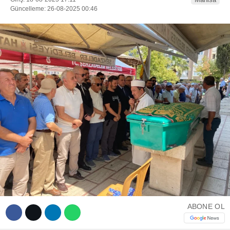
Güncelleme: 26-08-2025 00:46
WhatsApp İhbar Hattı
Facebook
Instagram
Youtube
ABONE OL
Telegram