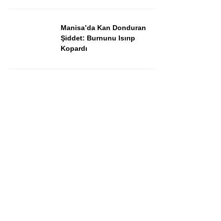
Dünya
Asayiş
Manisa’da Kan Donduran
Şiddet: Burnunu Isırıp
Gündem
Kopardı
Siyaset
Ekonomi
Spor
Yerel
Eğitim