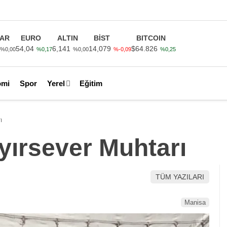
AR
EURO
ALTIN
BİST
BITCOIN
54,04
6,141
14,079
$64.826
%0,00
%0,17
%0,00
%-0,09
%0,25
omi
Spor
Yerel
Eğitim
ı
yırsever Muhtarı
TÜM YAZILARI
Manisa