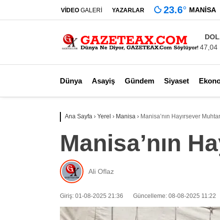
23.6
°
MANISA
VİDEO
GALERİ
YAZARLAR
DOL
47,04
Dünya
Asayiş
Gündem
Siyaset
Ekon
Ana Sayfa
›
Yerel
›
Manisa
›
Manisa’nın Hayırsever Muhtar
Manisa’nın Ha
Ali Oflaz
Giriş: 01-08-2025 21:36
Güncelleme: 08-08-2025 11:22