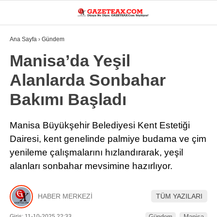
19.9
°
MANISA
Ana Sayfa
›
Gündem
VİDEO
YAZARLAR
Manisa’da Yeşil
Alanlarda Sonbahar
DÜNYA
Bakımı Başladı
ASAYIŞ
GÜNDEM
Manisa Büyükşehir Belediyesi Kent Estetiği
Dairesi, kent genelinde palmiye budama ve çim
SIYASET
yenileme çalışmalarını hızlandırarak, yeşil
EKONOMI
alanları sonbahar mevsimine hazırlıyor.
SPOR
YEREL
HABER MERKEZİ
TÜM YAZILARI
EĞITIM
Giriş: 11-10-2025 22:33
Gündem
Manisa