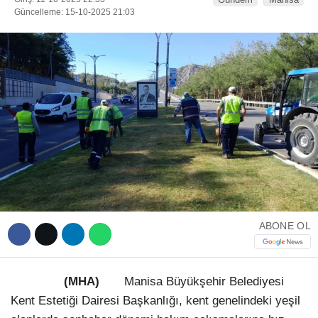
Güncelleme: 15-10-2025 21:03
WhatsApp İhbar Hattı
Facebook
Instagram
ABONE OL
Youtube
(MHA)
Manisa Büyükşehir Belediyesi
Telegram
Kent Estetiği Dairesi Başkanlığı, kent genelindeki yeşil