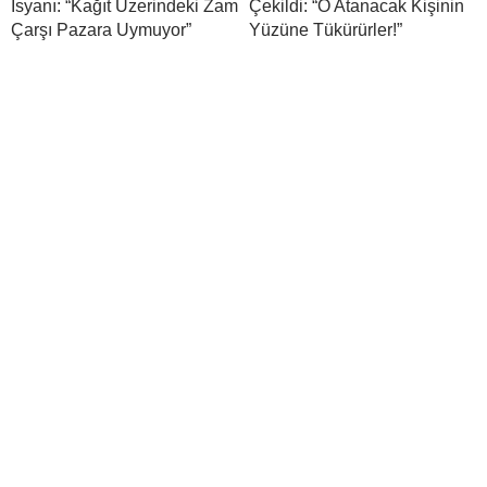
İsyanı: “Kağıt Üzerindeki Zam
Çekildi: “O Atanacak Kişinin
Çarşı Pazara Uymuyor”
Yüzüne Tükürürler!”