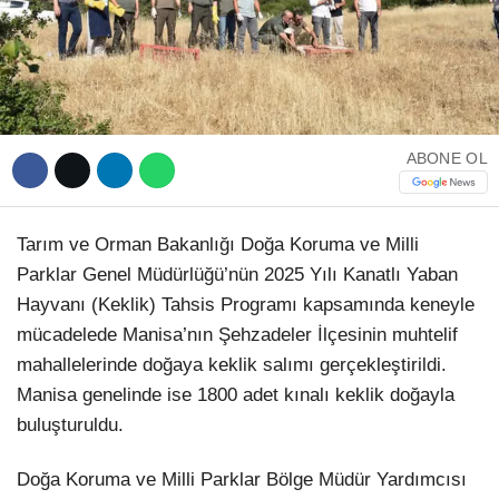
WhatsApp İhbar Hattı
ABONE OL
Tarım ve Orman Bakanlığı Doğa Koruma ve Milli
Facebook
Parklar Genel Müdürlüğü’nün 2025 Yılı Kanatlı Yaban
Hayvanı (Keklik) Tahsis Programı kapsamında keneyle
mücadelede Manisa’nın Şehzadeler İlçesinin muhtelif
Instagram
mahallelerinde doğaya keklik salımı gerçekleştirildi.
Manisa genelinde ise 1800 adet kınalı keklik doğayla
Youtube
buluşturuldu.
Telegram
Doğa Koruma ve Milli Parklar Bölge Müdür Yardımcısı