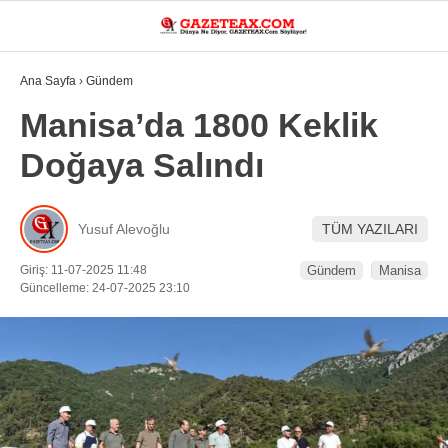
24.3
°
MANISA
Ana Sayfa
›
Gündem
VİDEO
YAZARLAR
Manisa’da 1800 Keklik
Doğaya Salındı
DÜNYA
ASAYIŞ
Yusuf Alevoğlu
TÜM YAZILARI
GÜNDEM
Giriş: 11-07-2025 11:48
Gündem
Manisa
SIYASET
Güncelleme: 24-07-2025 23:10
EKONOMI
SPOR
YEREL
EĞITIM