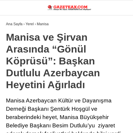
32.8
°
MANISA
Ana Sayfa
›
Yerel
›
Manisa
VİDEO
YAZARLAR
Manisa ve Şirvan
Arasında “Gönül
DÜNYA
Köprüsü”: Başkan
ASAYIŞ
Dutlulu Azerbaycan
GÜNDEM
Heyetini Ağırladı
SIYASET
EKONOMI
Manisa Azerbaycan Kültür ve Dayanışma
Derneği Başkanı Şentürk Hoşgül ve
SPOR
beraberindeki heyet, Manisa Büyükşehir
YEREL
Belediye Başkanı Besim Dutlulu’yu ziyaret
EĞITIM