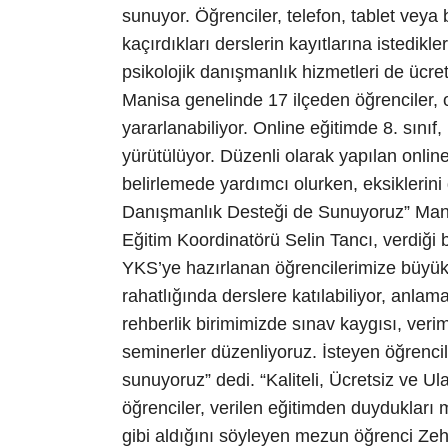
sunuyor. Öğrenciler, telefon, tablet veya b
kaçırdıkları derslerin kayıtlarına istedikl
psikolojik danışmanlık hizmetleri de ücre
Manisa genelinde 17 ilçeden öğrenciler, 
yararlanabiliyor. Online eğitimde 8. sınıf
yürütülüyor. Düzenli olarak yapılan onlin
belirlemede yardımcı olurken, eksiklerin
Danışmanlık Desteği de Sunuyoruz” Mani
Eğitim Koordinatörü Selin Tancı, verdiği 
YKS’ye hazırlanan öğrencilerimize büyük k
rahatlığında derslere katılabiliyor, anlam
rehberlik birimimizde sınav kaygısı, veri
seminerler düzenliyoruz. İsteyen öğrencil
sunuyoruz” dedi. “Kaliteli, Ücretsiz ve Ula
öğrenciler, verilen eğitimden duydukları 
gibi aldığını söyleyen mezun öğrenci Ze