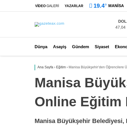
19.4
°
MANISA
VİDEO
GALERİ
YAZARLAR
DOL
47,04
Dünya
Asayiş
Gündem
Siyaset
Ekon
Ana Sayfa
›
Eğitim
›
Manisa Büyükşehir’den Öğrencilere Üc
Manisa Büyükş
Online Eğitim
Manisa Büyükşehir Belediyesi, 