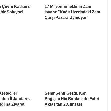
 Çevre Katliamı:
17 Milyon Emeklinin Zam
ehir Soluyor!
İsyanı: “Kağıt Üzerindeki Zam
Çarşı Pazara Uymuyor”
zeteciler
Şehir Şehir Gezdi, Kan
nden İl Jandarma
Bağışını Hiç Bırakmadı: Fahri
ğı’na Ziyaret
Aktaş’tan 23. İmzası