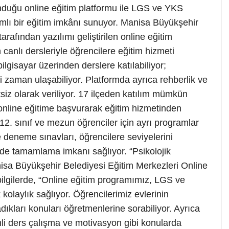
nduğu online eğitim platformu ile LGS ve YKS
mlı bir eğitim imkânı sunuyor. Manisa Büyükşehir
arafından yazılımı geliştirilen online eğitim
anlı dersleriyle öğrencilere eğitim hizmeti
ilgisayar üzerinden derslere katılabiliyor;
eri zaman ulaşabiliyor. Platformda ayrıca rehberlik ve
tsiz olarak veriliyor. 17 ilçeden katılım mümkün
online eğitime başvurarak eğitim hizmetinden
, 12. sınıf ve mezun öğrenciler için ayrı programlar
e deneme sınavları, öğrencilere seviyelerini
i de tamamlama imkanı sağlıyor. “Psikolojik
sa Büyükşehir Belediyesi Eğitim Merkezleri Online
bilgilerde, “Online eğitim programımız, LGS ve
olaylık sağlıyor. Öğrencilerimiz evlerinin
adıkları konuları öğretmenlerine sorabiliyor. Ayrıca
mli ders çalışma ve motivasyon gibi konularda