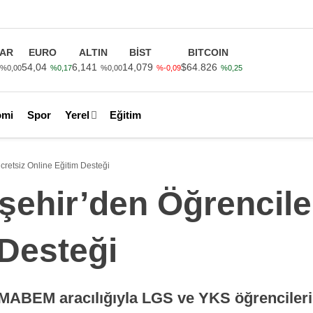
AR
EURO
ALTIN
BİST
BITCOIN
54,04
6,141
14,079
$64.826
%0,00
%0,17
%0,00
%-0,09
%0,25
omi
Spor
Yerel
Eğitim
retsiz Online Eğitim Desteği
ehir’den Öğrencile
 Desteği
MABEM aracılığıyla LGS ve YKS öğrencilerin