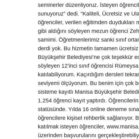
seminerler düzenliyoruz. İsteyen öğrencil
sunuyoruz” dedi. “Kaliteli, Ücretsiz ve Ula
öğrenciler, verilen eğitimden duydukları 
gibi aldığını söyleyen mezun öğrenci Ze
samimi. Öğretmenlerimiz sanki sınıf orta
derdi yok. Bu hizmetin tamamen ücretsiz 
Büyükşehir Belediyesi’ne çok teşekkür e
söyleyen 12’inci sınıf öğrencisi Rümeysa 
katılabiliyorum. Kaçırdığım dersleri tekr
seviyemi ölçüyorum. Bu benim için çok bü
sisteme kayıtlı Manisa Büyükşehir Beledi
1.254 öğrenci kayıt yaptırdı. Öğrencilerin
statüsünde. Yılda 16 online deneme sınav
öğrencilere kişisel rehberlik sağlanıyor.
katılmak isteyen öğrenciler, www.manisa
üzerinden başvurularını gerçekleştirebili