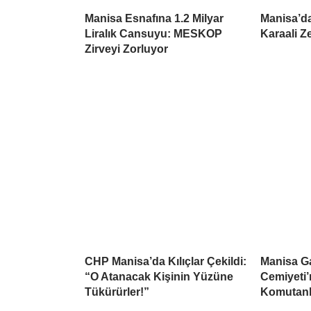
Manisa Esnafına 1.2 Milyar
Manisa’da
Liralık Cansuyu: MESKOP
Karaali Z
Zirveyi Zorluyor
CHP Manisa’da Kılıçlar Çekildi:
Manisa Ga
“O Atanacak Kişinin Yüzüne
Cemiyeti’
Tükürürler!”
Komutanlı