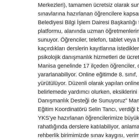
Merkezleri), tamamen ücretsiz olarak su
sınavlarına hazırlanan öğrencilere kapsa
Belediyesi Bilgi İşlem Dairesi Başkanlığı t
platformu, alanında uzman öğretmenlerin c
sunuyor. Öğrenciler, telefon, tablet veya b
kaçırdıkları derslerin kayıtlarına istedikl
psikolojik danışmanlık hizmetleri de ücre
Manisa genelinde 17 ilçeden öğrenciler, 
yararlanabiliyor. Online eğitimde 8. sınıf
yürütülüyor. Düzenli olarak yapılan onlin
belirlemede yardımcı olurken, eksiklerin
Danışmanlık Desteği de Sunuyoruz” Mani
Eğitim Koordinatörü Selin Tancı, verdiği 
YKS’ye hazırlanan öğrencilerimize büyük k
rahatlığında derslere katılabiliyor, anlam
rehberlik birimimizde sınav kaygısı, veri