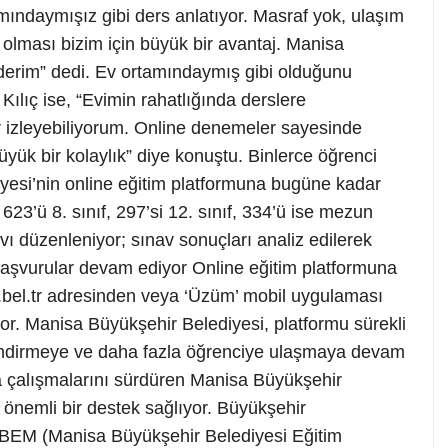
mındaymışız gibi ders anlatıyor. Masraf yok, ulaşım
olması bizim için büyük bir avantaj. Manisa
derim” dedi. Ev ortamındaymış gibi olduğunu
Kılıç ise, “Evimin rahatlığında derslere
ar izleyebiliyorum. Online denemeler sayesinde
yük bir kolaylık” diye konuştu. Binlerce öğrenci
yesi’nin online eğitim platformuna bugüne kadar
 623’ü 8. sınıf, 297’si 12. sınıf, 334’ü ise mezun
ı düzenleniyor; sınav sonuçları analiz edilerek
 Başvurular devam ediyor Online eğitim platformuna
.bel.tr adresinden veya ‘Üzüm’ mobil uygulaması
yor. Manisa Büyükşehir Belediyesi, platformu sürekli
üçlendirmeye ve daha fazla öğrenciye ulaşmaya devam
yla çalışmalarını sürdüren Manisa Büyükşehir
 önemli bir destek sağlıyor. Büyükşehir
ABEM (Manisa Büyükşehir Belediyesi Eğitim