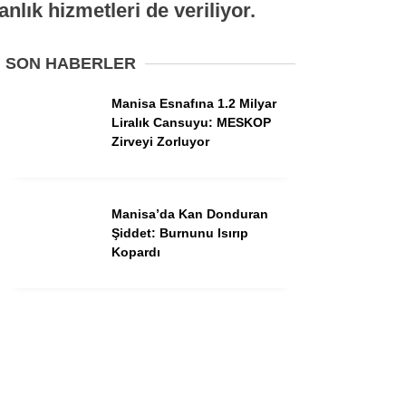
nlık hizmetleri de veriliyor.
Dünya
Asayiş
SON HABERLER
Gündem
Manisa Esnafına 1.2 Milyar
Siyaset
Liralık Cansuyu: MESKOP
Zirveyi Zorluyor
Ekonomi
Spor
Manisa’da Kan Donduran
Yerel
Şiddet: Burnunu Isırıp
Kopardı
Eğitim