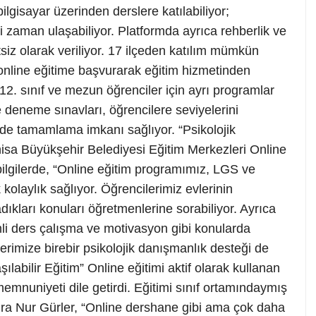
ilgisayar üzerinden derslere katılabiliyor;
eri zaman ulaşabiliyor. Platformda ayrıca rehberlik ve
tsiz olarak veriliyor. 17 ilçeden katılım mümkün
online eğitime başvurarak eğitim hizmetinden
, 12. sınıf ve mezun öğrenciler için ayrı programlar
e deneme sınavları, öğrencilere seviyelerini
i de tamamlama imkanı sağlıyor. “Psikolojik
sa Büyükşehir Belediyesi Eğitim Merkezleri Online
bilgilerde, “Online eğitim programımız, LGS ve
olaylık sağlıyor. Öğrencilerimiz evlerinin
adıkları konuları öğretmenlerine sorabiliyor. Ayrıca
mli ders çalışma ve motivasyon gibi konularda
erimize birebir psikolojik danışmanlık desteği de
şılabilir Eğitim” Online eğitimi aktif olarak kullanan
memnuniyeti dile getirdi. Eğitimi sınıf ortamındaymış
hra Nur Gürler, “Online dershane gibi ama çok daha