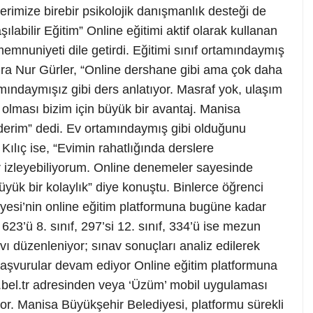
erimize birebir psikolojik danışmanlık desteği de
şılabilir Eğitim” Online eğitimi aktif olarak kullanan
memnuniyeti dile getirdi. Eğitimi sınıf ortamındaymış
hra Nur Gürler, “Online dershane gibi ama çok daha
mındaymışız gibi ders anlatıyor. Masraf yok, ulaşım
olması bizim için büyük bir avantaj. Manisa
derim” dedi. Ev ortamındaymış gibi olduğunu
Kılıç ise, “Evimin rahatlığında derslere
ar izleyebiliyorum. Online denemeler sayesinde
yük bir kolaylık” diye konuştu. Binlerce öğrenci
yesi’nin online eğitim platformuna bugüne kadar
 623’ü 8. sınıf, 297’si 12. sınıf, 334’ü ise mezun
ı düzenleniyor; sınav sonuçları analiz edilerek
 Başvurular devam ediyor Online eğitim platformuna
.bel.tr adresinden veya ‘Üzüm’ mobil uygulaması
yor. Manisa Büyükşehir Belediyesi, platformu sürekli