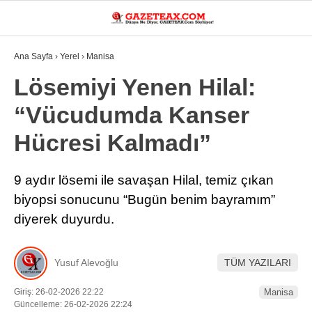
19.9
°
MANISA
Ana Sayfa
›
Yerel
›
Manisa
VİDEO
YAZARLAR
Lösemiyi Yenen Hilal:
“Vücudumda Kanser
DÜNYA
Hücresi Kalmadı”
ASAYIŞ
GÜNDEM
9 aydır lösemi ile savaşan Hilal, temiz çıkan
biyopsi sonucunu “Bugün benim bayramım”
SIYASET
diyerek duyurdu.
EKONOMI
SPOR
Yusuf Alevoğlu
TÜM YAZILARI
YEREL
Giriş: 26-02-2026 22:22
Manisa
Güncelleme: 26-02-2026 22:24
EĞITIM