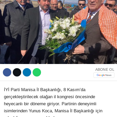
WhatsApp İhbar Hattı
Facebook
ABONE OL
Instagram
İYİ Parti Manisa İl Başkanlığı, 8 Kasım’da
Youtube
gerçekleştirilecek olağan il kongresi öncesinde
heyecanlı bir döneme giriyor. Partinin deneyimli
Telegram
isimlerinden Yunus Koca, Manisa İl Başkanlığı için