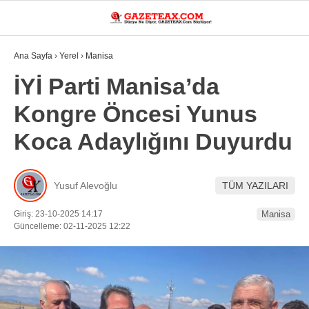
22.3
°
MANISA
Ana Sayfa
›
Yerel
›
Manisa
VİDEO
YAZARLAR
İYİ Parti Manisa’da
Kongre Öncesi Yunus
DÜNYA
Koca Adaylığını Duyurdu
ASAYIŞ
GÜNDEM
Yusuf Alevoğlu
TÜM YAZILARI
SIYASET
Giriş: 23-10-2025 14:17
Manisa
EKONOMI
Güncelleme: 02-11-2025 12:22
SPOR
YEREL
EĞITIM