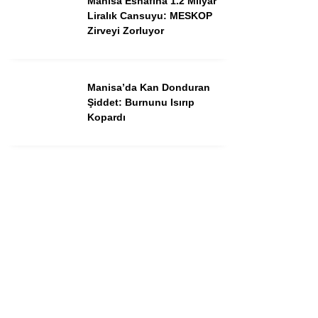
Manisa Esnafına 1.2 Milyar
Dünya
Liralık Cansuyu: MESKOP
Zirveyi Zorluyor
Asayiş
Gündem
Manisa’da Kan Donduran
Siyaset
Şiddet: Burnunu Isırıp
Kopardı
Ekonomi
Spor
Yerel
Eğitim