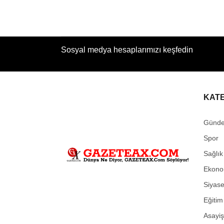
Sosyal medya hesaplarımızı keşfedin
KAT
Günd
Spor
Sağlık
Ekono
Siyase
Eğitim
Asayiş