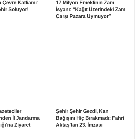
 Çevre Katliamı:
17 Milyon Emeklinin Zam
ehir Soluyor!
İsyanı: “Kağıt Üzerindeki Zam
Çarşı Pazara Uymuyor”
zeteciler
Şehir Şehir Gezdi, Kan
nden İl Jandarma
Bağışını Hiç Bırakmadı: Fahri
ğı’na Ziyaret
Aktaş’tan 23. İmzası