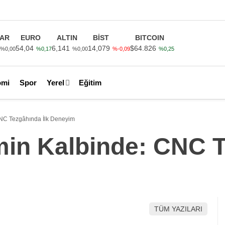
AR
EURO
ALTIN
BİST
BITCOIN
54,04
6,141
14,079
$64.826
%0,00
%0,17
%0,00
%-0,09
%0,25
omi
Spor
Yerel
Eğitim
CNC Tezgâhında İlk Deneyim
min Kalbinde: CNC T
TÜM YAZILARI