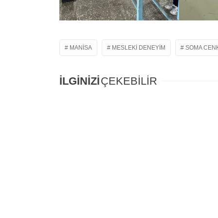
MANISA
MESLEKI DENEYIM
SOMA CEN
İLGİNİZİ
ÇEKEBİLİR