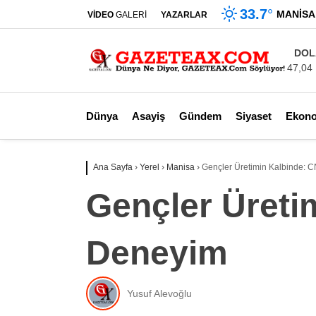
33.7
°
MANISA
VİDEO
GALERİ
YAZARLAR
DOL
47,04
Dünya
Asayiş
Gündem
Siyaset
Ekon
Ana Sayfa
›
Yerel
›
Manisa
›
Gençler Üretimin Kalbinde: 
Gençler Üreti
Deneyim
Yusuf Alevoğlu