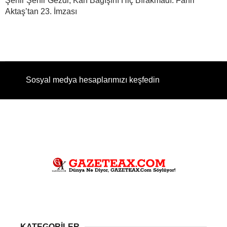
Şehir Şehir Gezdi, Kan Bağışını Hiç Bırakmadı: Fahri
Aktaş’tan 23. İmzası
Sosyal medya hesaplarımızı keşfedin
KATEGORİLER