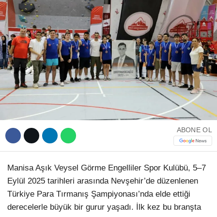
WhatsApp İhbar Hattı
Facebook
ABONE OL
Instagram
Manisa Aşık Veysel Görme Engelliler Spor Kulübü, 5–7
Youtube
Eylül 2025 tarihleri arasında Nevşehir’de düzenlenen
Türkiye Para Tırmanış Şampiyonası’nda elde ettiği
Telegram
derecelerle büyük bir gurur yaşadı. İlk kez bu branşta