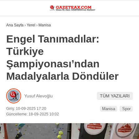
24.3
°
MANISA
Ana Sayfa
›
Yerel
›
Manisa
VİDEO
YAZARLAR
Engel Tanımadılar:
Türkiye
DÜNYA
Şampiyonası’ndan
ASAYIŞ
Madalyalarla Döndüler
GÜNDEM
SIYASET
Yusuf Alevoğlu
TÜM YAZILARI
EKONOMI
Giriş: 10-09-2025 17:20
Manisa
Spor
SPOR
Güncelleme: 18-09-2025 10:02
YEREL
EĞITIM