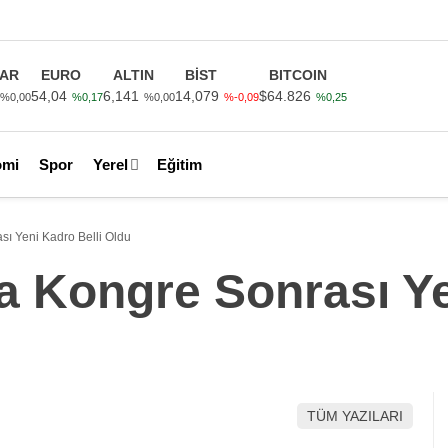
AR
EURO
ALTIN
BİST
BITCOIN
54,04
6,141
14,079
$64.826
%0,00
%0,17
%0,00
%-0,09
%0,25
omi
Spor
Yerel
Eğitim
ı Yeni Kadro Belli Oldu
 Kongre Sonrası Ye
TÜM YAZILARI