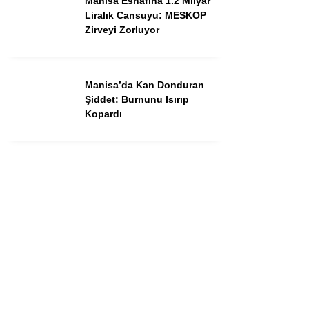
Manisa Esnafına 1.2 Milyar
Dünya
Liralık Cansuyu: MESKOP
Zirveyi Zorluyor
Asayiş
Gündem
Manisa’da Kan Donduran
Siyaset
Şiddet: Burnunu Isırıp
Kopardı
Ekonomi
Spor
Yerel
Eğitim