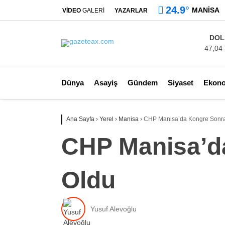
24.9
°
MANISA
VİDEO
GALERİ
YAZARLAR
DOL
47,04
Dünya
Asayiş
Gündem
Siyaset
Ekon
Ana Sayfa
›
Yerel
›
Manisa
›
CHP Manisa’da Kongre Sonras
CHP Manisa’da
Oldu
Yusuf Alevoğlu