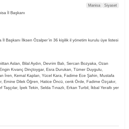
Manisa
Siyaset
Başkanı İlksen Özalper’in 36 kişilik il yönetim kurulu üye listesi
ittan Aslan, Bilal Aydın, Devrim Balı, Sercan Bozyaka, Ozan
ş, Engin Kıvanç Dinçtoygar, Esra Durukan, Tümer Duygulu,
n İren, Kemal Kaplan, Yücel Kara, Fadime Ece Şahin, Mustafa
r, Emine Dilek Öğren, Hatice Öncü, cenk Örde, Fadime Özçakır,
aşçılar, İpek Tekin, Selda Tınazlı, Erkan Turbil, İkbal Yeraltı yer