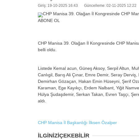
Giriş: 19-10-2025 16:43
Güncelleme: 02-11-2025 12:22
ABONE OL
CHP Manisa 39. Olağan İl Kongresinde CHP Manisa İl 
belli oldu.
Listede Kemal acun, Güneş Aksoy, Serpil Altun, Muh
Canlıgil, Barış Ali Çınar, Emre Demir, Seray Dervi
Demirhan Gözaçan, Hakan Emin Hüseyni, Şerif Oza
Karaman, Ege Kayıkçı, Erdem Nalbant, Yiğit Namve
Hülya Şudaşdemir, Serkan Takan, Evren Taşçı, Şeref T
aldı.
CHP Manisa İl Başkanlığı
İlksen Özalper
İLGİNİZİ
ÇEKEBİLİR