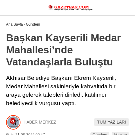
19.7
°
MANISA
Ana Sayfa
›
Gündem
VİDEO
YAZARLAR
Başkan Kayserili Medar
Mahallesi’nde
DÜNYA
Vatandaşlarla Buluştu
ASAYIŞ
GÜNDEM
Akhisar Belediye Başkanı Ekrem Kayserili,
Medar Mahallesi sakinleriyle kahvaltıda bir
SIYASET
araya gelerek talepleri dinledi, katılımcı
EKONOMI
belediyecilik vurgusu yaptı.
SPOR
YEREL
HABER MERKEZİ
TÜM YAZILARI
EĞITIM
Giriş: 21-08-2025 00:47
Gündem
Manisa