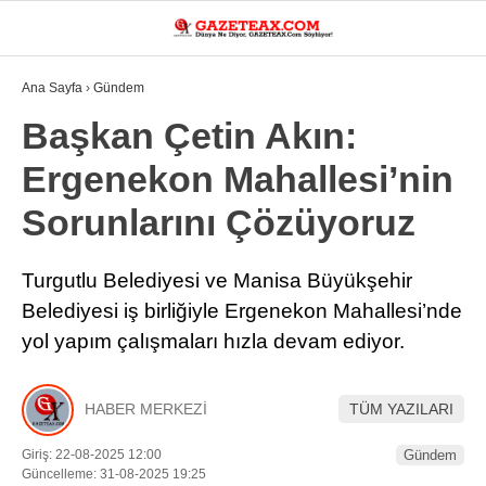
25.2
°
MANISA
Ana Sayfa
›
Gündem
VİDEO
YAZARLAR
Başkan Çetin Akın:
Ergenekon Mahallesi’nin
DÜNYA
Sorunlarını Çözüyoruz
ASAYIŞ
GÜNDEM
Turgutlu Belediyesi ve Manisa Büyükşehir
Belediyesi iş birliğiyle Ergenekon Mahallesi’nde
SIYASET
yol yapım çalışmaları hızla devam ediyor.
EKONOMI
SPOR
HABER MERKEZİ
TÜM YAZILARI
YEREL
Giriş: 22-08-2025 12:00
Gündem
Güncelleme: 31-08-2025 19:25
EĞITIM