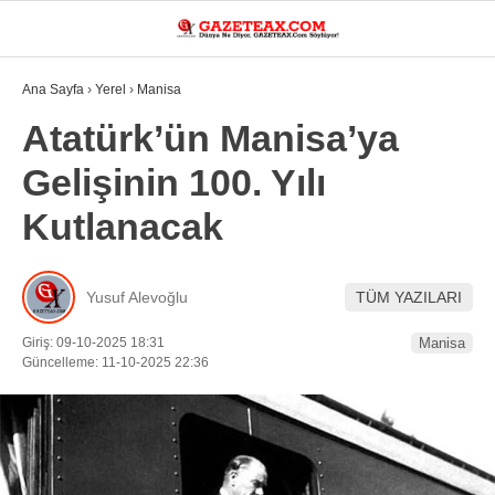
28.5
°
MANISA
Ana Sayfa
›
Yerel
›
Manisa
VİDEO
YAZARLAR
Atatürk’ün Manisa’ya
Gelişinin 100. Yılı
DÜNYA
Kutlanacak
ASAYIŞ
GÜNDEM
Yusuf Alevoğlu
TÜM YAZILARI
SIYASET
Giriş: 09-10-2025 18:31
Manisa
EKONOMI
Güncelleme: 11-10-2025 22:36
SPOR
YEREL
EĞITIM