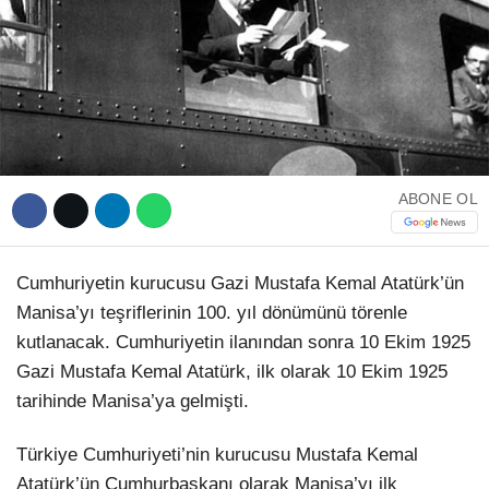
WhatsApp İhbar Hattı
ABONE OL
Facebook
Cumhuriyetin kurucusu Gazi Mustafa Kemal Atatürk’ün
Manisa’yı teşriflerinin 100. yıl dönümünü törenle
Instagram
kutlanacak. Cumhuriyetin ilanından sonra 10 Ekim 1925
Gazi Mustafa Kemal Atatürk, ilk olarak 10 Ekim 1925
Youtube
tarihinde Manisa’ya gelmişti.
Türkiye Cumhuriyeti’nin kurucusu Mustafa Kemal
Telegram
Atatürk’ün Cumhurbaşkanı olarak Manisa’yı ilk