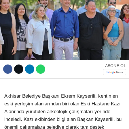
WhatsApp İhbar Hattı
Facebook
ABONE OL
Instagram
Akhisar Belediye Başkanı Ekrem Kayserili, kentin en
eski yerleşim alanlarından biri olan Eski Hastane Kazı
Youtube
Alanı’nda yürütülen arkeolojik çalışmaları yerinde
inceledi. Kazı ekibinden bilgi alan Başkan Kayserili, bu
Telegram
önemli çalışmalara belediye olarak tam destek