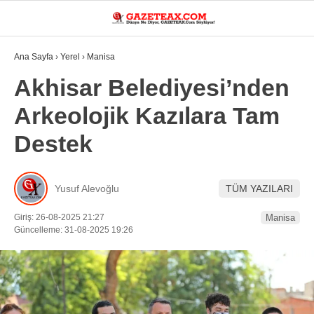
22.5
°
MANISA
Ana Sayfa
›
Yerel
›
Manisa
VİDEO
YAZARLAR
Akhisar Belediyesi’nden
Arkeolojik Kazılara Tam
DÜNYA
Destek
ASAYIŞ
GÜNDEM
Yusuf Alevoğlu
TÜM YAZILARI
SIYASET
Giriş: 26-08-2025 21:27
Manisa
EKONOMI
Güncelleme: 31-08-2025 19:26
SPOR
YEREL
EĞITIM